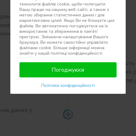
технологія файлів сookie, щоби полегшити
Вашу працю на нашому веб-сайті, а також з
метою збирання статистичних даних і для
 рівнем
маркетингових цілей. Якщо Ви не блокуєте цих
томатичне
файлів, Ви автоматично погоджуєтеся на їх
використання та збереження в пам'яті
чення до
пристрою. Змінюючи налаштування Вашого
браузера, Ви можете самостійно управляти
файлами cookie. Більше інформації можна
знайти у нашій політиці конфіденційності.
Можливість 
Погоджуюся
ремонтних ро
подальшою р
Політика конфіденційності
ння даних у