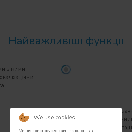
Найважливіші функції
ми з ними
окалізаціями
та
Обробка зая
We use cookies
призначеним
безпеки та 
Ми використовуємо такі технології, як