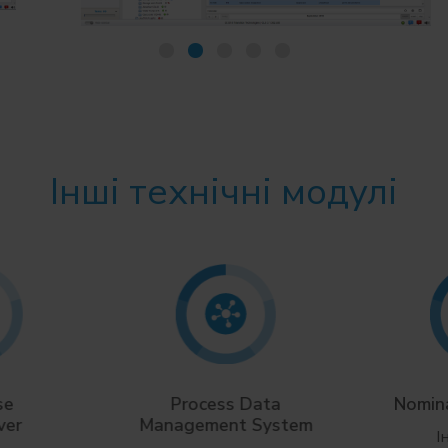
Інші технічні модулі
se
Process Data
Nomina
ver
Management System
І