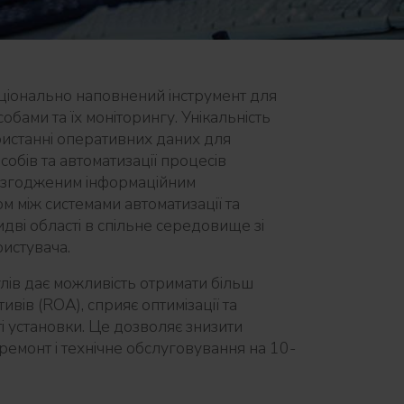
кціонально наповнений інструмент для
обами та їх моніторингу. Унікальність
ристанні оперативних даних для
собів та автоматизації процесів
узгодженим інформаційним
м між системами автоматизації та
идві області в спільне середовище зі
истувача.
улів дає можливість отримати більш
ивів (ROA), сприяє оптимізації та
 установки. Це дозволяє знизити
 ремонт і технічне обслуговування на 10-