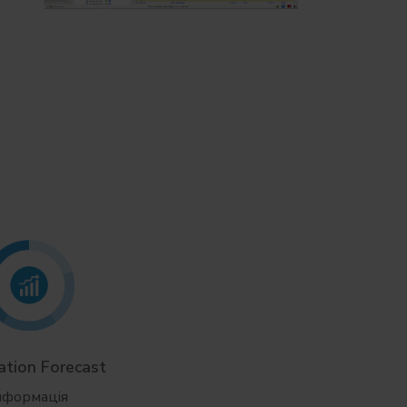
tion Forecast
Cavern Operation
Simulator
нформація