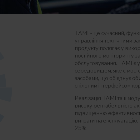
TAMI - це сучасний, фун
управління технічними зас
продукту полягає у вико
постійного моніторингу за
обслуговування. TAMI є 
середовищем, яке є мосто
засобами, що об'єднує об
спільним інтерфейсом кор
Реалізація TAMI та її мод
високу рентабельність акт
підвищенню ефективності
витрати на експлуатацію,
25%.