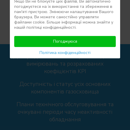
Якщо Ви не блокуєте цих файлів, Ви автоматично
погоджуєтеся на їх використання та збереження в
пам'яті пристрою. Змінюючи налаштування Вашого
ІНФОРМАЦІЯ
МОДЕЛЮВАННЯ
браузера, Ви можете самостійно управляти
файлами cookie. Більше інформації можна знайти у
нашій політиці конфіденційності.
ОПТИМІЗАЦІЯ
Погоджуюся
Політика конфіденційності
Доступ до поточних та архівних даних
вимірювань та розрахованих
коефіцієнтів KPI
Доступність і статус усіх основних
компонентів газосховища
Плани технічного обслуговування та
очікувані періоди часу неактивності
обладнання