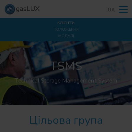
UA
КЛІЄНТИ
ПОЛОЖЕННЯ
МОДУЛІ
TSMS
Technical Storage Management System
Цільова група