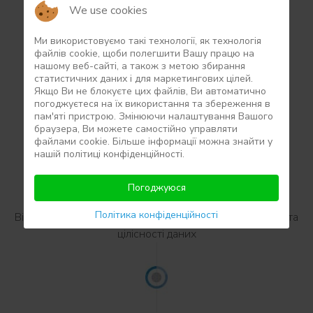
We use cookies
Автоматизований збір вимірювальних даних із
Ми використовуємо такі технології, як технологія
різноманітних зовнішніх джерел
файлів сookie, щоби полегшити Вашу працю на
нашому веб-сайті, а також з метою збирання
статистичних даних і для маркетингових цілей.
Якщо Ви не блокуєте цих файлів, Ви автоматично
погоджуєтеся на їх використання та збереження в
пам'яті пристрою. Змінюючи налаштування Вашого
браузера, Ви можете самостійно управляти
Настроювані денні та місячні звіти
файлами cookie. Більше інформації можна знайти у
нашій політиці конфіденційності.
Погоджуюся
Політика конфіденційності
Відстеження дій користувача, забезпечення безпеки та
цілісності даних