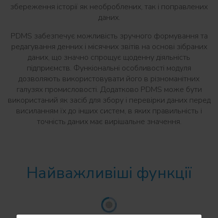
збереження історії як необроблених, так і поправлених
даних.
PDMS забезпечує можливість зручного формування та
редагування денних і місячних звітів на основі зібраних
даних, що значно спрощує щоденну діяльність
підприємств. Функіональні особливості модуля
дозволяють використовувати його в різноманітних
галузях промисловості. Додатково PDMS може бути
використаний як засіб для збору і перевірки даних перед
висиланням їх до інших систем, в яких правильність і
точність даних має вирішальне значення.
Найважливіші функції