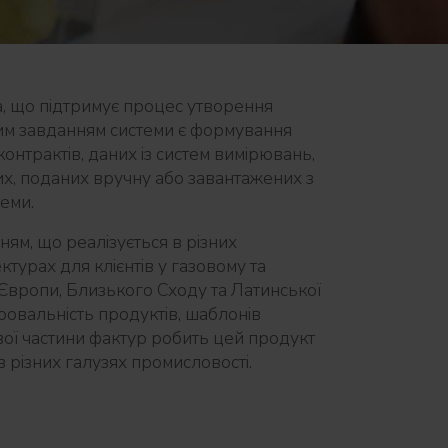
а, що підтримує процес утворення
им завданням системи є формування
контрактів, даних із систем вимірювань,
них, поданих вручну або завантажених з
теми.
ям, що реалізується в різних
ектурах для клієнтів у газовому та
Європи, Близького Сходу та Латинської
овальність продуктів, шаблонів
вої частини фактур робить цей продукт
 різних галузях промисловості.