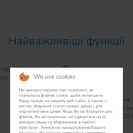
Найважливіші функції
створення
We use cookies
ого запуску
Ми використовуємо такі технології, як
технологія файлів сookie, щоби полегшити
Отримання да
Вашу працю на нашому веб-сайті, а також з
метою збирання статистичних даних і для
зовнішніх д
маркетингових цілей. Якщо Ви не блокуєте цих
SCADA, ED
файлів, Ви автоматично погоджуєтеся на їх
використання та збереження в пам'яті
пристрою. Змінюючи налаштування Вашого
браузера, Ви можете самостійно управляти