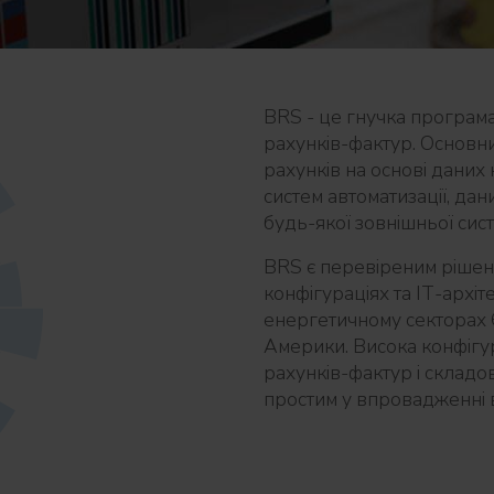
BRS - це гнучка програм
рахунків-фактур. Основн
рахунків на основі даних 
систем автоматизації, да
будь-якої зовнішньої сис
BRS є перевіреним рішенн
конфігураціях та ІТ-архіт
енергетичному секторах 
Америки. Висока конфігур
рахунків-фактур і складо
простим у впровадженні в