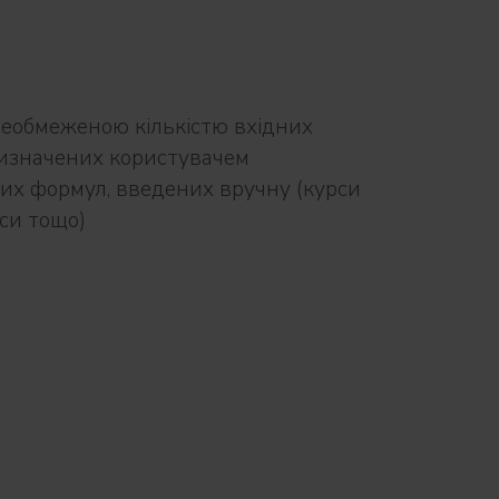
еобмеженою кількістю вхідних
изначених користувачем
их формул, введених вручну (курси
кси тощо)