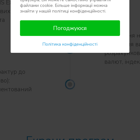
S Excel для
файлами cookie. Більше інформації можна
ових формул,
знайти у нашій політиці конфіденційності.
та
Погоджуюся
Керування н
даних для в
Політика конфіденційності
розрахунков
валют, інде
фактур до
во):
ументований