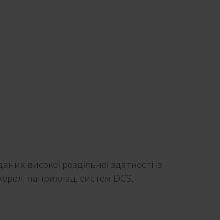
них високої роздільної здатності із
жерел, наприклад, систем DCS,
M