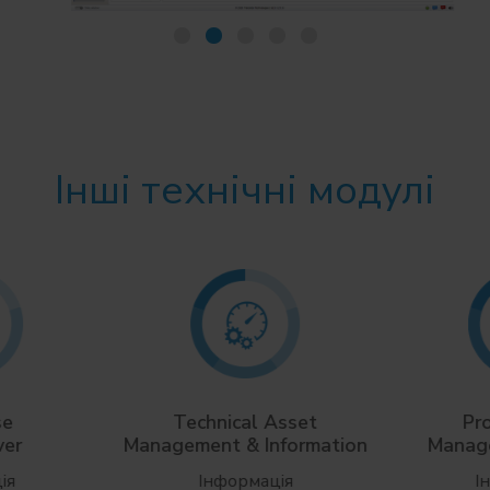
Інші технічні модулі
se
Technical Asset
Pr
ver
Management & Information
Manag
ія
Інформація
І