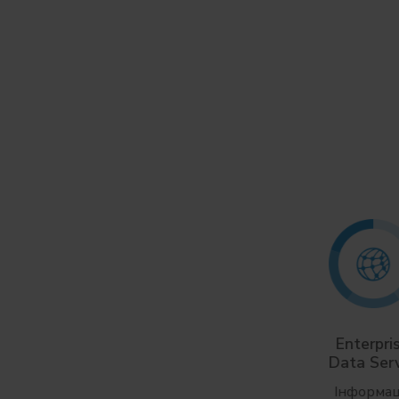
Compressor
Enterpri
Energy Prognosis
Data Ser
Оптимізація
Інформац