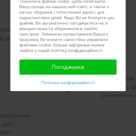
технологія файлів сookie, щоби полегшити
Вашу працю на нашому веб-сайті, а також з
метою збирання статистичних даних і для
маркетингових цілей. Якщо Ви не блокуєте цих
файлів, Ви автоматично погоджуєтеся на їх
використання та збереження в пам'яті
бути
пристрою. Змінюючи налаштування Вашого
ів розвитку
браузера, Ви можете самостійно управляти
файлами cookie. Більше інформації можна
знайти у нашій політиці конфіденційності.
Погоджуюся
Урахування в
Політика конфіденційності
обмежень, в
обмеження, п
рахуванням
д для
ного