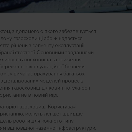
том, з допомогою якого забезпечується
цілому газосховищі або ж надається
ття рішень з сегменту експлуатації
раної стратегії. Основними завданнями
жливості газосховища та зниження
ереженні експлуатаційної безпеки.
омісу вимагає врахування багатьох
ез деталізованих моделей процесів
ння газосховищ цілковиті потужності
истані не в повній мірі.
аторів газосховищ. Користувачі
користанню, можуть легше і швидше
дель роботи для кожного типу
м відповідної наземної інфраструктури.