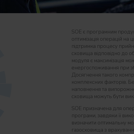
SOE є програмним продук
оптимізація операцій на 
підтримка процесу прийня
сховища відповідно до об
модуля є максимізація мо
енергоспоживання при зб
Досягнення такого компр
комплексних факторів. Б
наповнення та випорожне
сховища можуть бути викор
SOE призначена для опер
програми, завдяки її ви
визначити оптимальну мо
газосховища з врахування