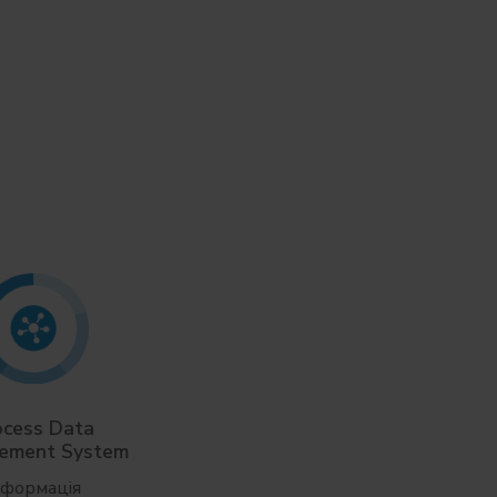
ocess Data
Nomination Forecast
ement System
Інформація
нформація