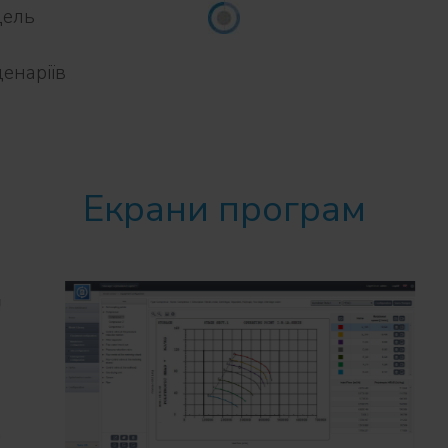
дель
о
енаріїв
Екрани програм