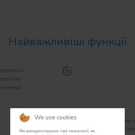
Найважливіші функції
аземного
изонтів і
омінації
We use cookies
Розрахунок 
можливої под
Ми використовуємо такі технології, як