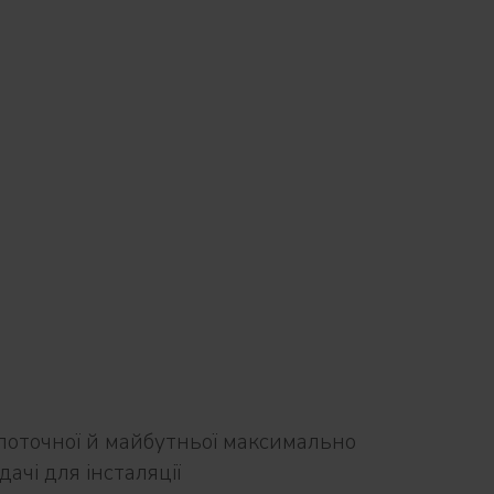
поточної й майбутньої максимально
ачі для інсталяції