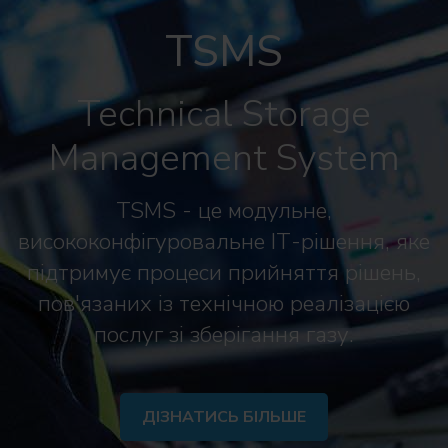
TSMS
Technical Storage
Management System
TSMS - це модульне,
висококонфігуровальне ІТ-рішення, яке
підтримує процеси прийняття рішень,
пов'язаних із технічною реалізацією
послуг зі зберігання газу.
ДІЗНАТИСЬ БІЛЬШЕ