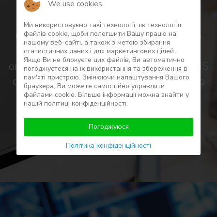
We use cookies
SMS - це комплексний,
Ми використовуємо такі технології, як технологія
багатомодульний пакет програмного
файлів сookie, щоби полегшити Вашу працю на
нашому веб-сайті, а також з метою збирання
забезпечення, призначений для
статистичних даних і для маркетингових цілей.
Якщо Ви не блокуєте цих файлів, Ви автоматично
операторів підземних сховищ газу. SMS
погоджуєтеся на їх використання та збереження в
пам'яті пристрою. Змінюючи налаштування Вашого
обслуговує бізнес-процеси, пов'язані з
браузера, Ви можете самостійно управляти
управлінням роботою сховища.
файлами cookie. Більше інформації можна знайти у
нашій політиці конфіденційності.
Погоджуюся
ДІЗНАТИСЬ БІЛЬШЕ
Політика конфіденційності