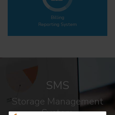
Billing
Reporting System
SMS
Storage Management
System